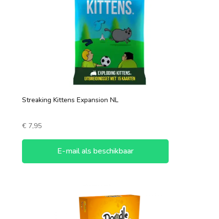
1 speler
2 spelers
7 +
3 spelers
4 spelers
5 spelers
Streaking Kittens Expansion NL
6 spelers
€
7,95
E-mail als beschikbaar