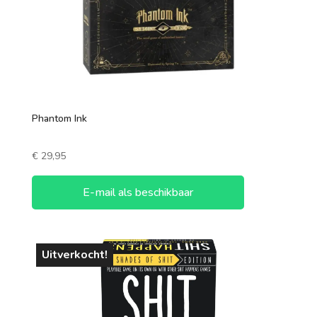
Phantom Ink
€
29,95
E-mail als beschikbaar
Uitverkocht!