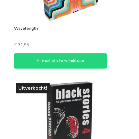
Wavelength
€
31,95
E-mail als beschikbaar
Uitverkocht!