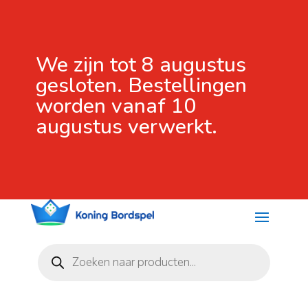
We zijn tot 8 augustus
gesloten. Bestellingen
worden vanaf 10
augustus verwerkt.
Producten
zoeken