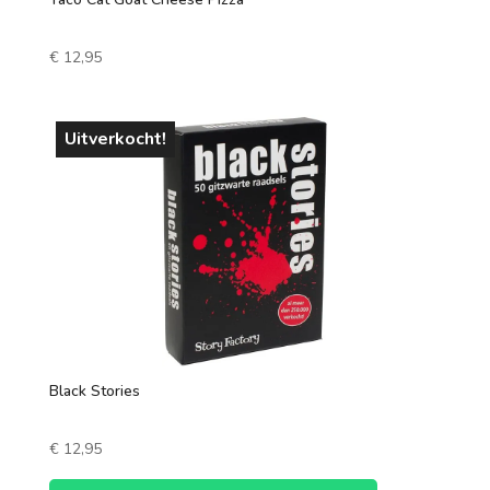
€
12,95
Uitverkocht!
Black Stories
€
12,95