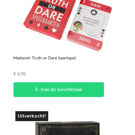
Madwish Truth or Dare kaartspel
€
6,95
E-mail als beschikbaar
Uitverkocht!