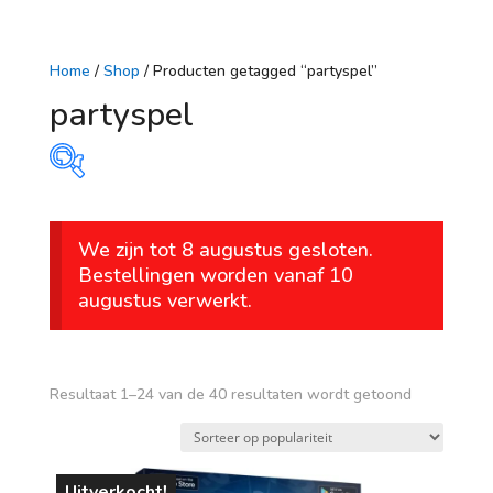
Home
/
Shop
/ Producten getagged “partyspel”
partyspel
Prijs
We zijn tot 8 augustus gesloten.
€ 4
€ 42
Bestellingen worden vanaf 10
augustus verwerkt.
4
14
23
33
42
Op voorraad
leeftijd
Gesorteerd
Resultaat 1–24 van de 40 resultaten wordt getoond
op
vanaf 1 jaar
populariteit
vanaf 4 jaar
Uitverkocht!