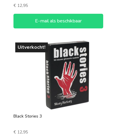
€
12,95
E-mail als beschikbaar
Uitverkocht!
Black Stories 3
€
12,95