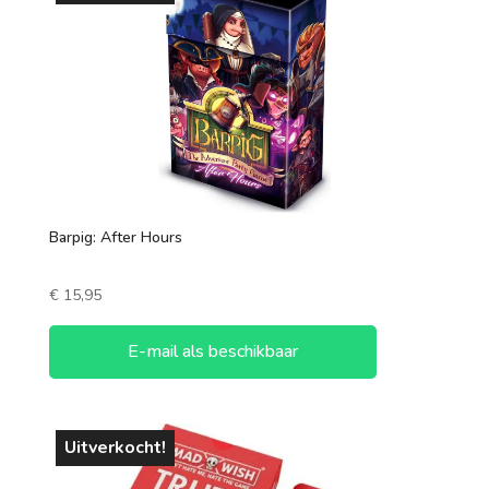
Barpig: After Hours
€
15,95
E-mail als beschikbaar
Uitverkocht!