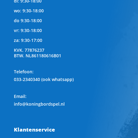
di: 9:30-18:00
wo: 9:30-18:00
do 9:30-18:00
vr: 9:30-18:00
za: 9:30-17:00
KVK.
77876237
BTW.
NL861180616B01
Telefoon
:
033-2340340 (ook whatsapp)
Email:
info@koningbordspel.nl
Klantenservice