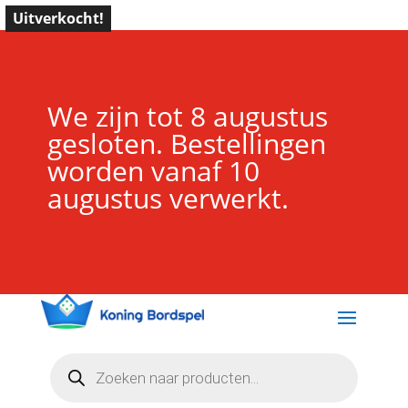
Uitverkocht!
We zijn tot 8 augustus
gesloten. Bestellingen
worden vanaf 10
augustus verwerkt.
Producten
zoeken