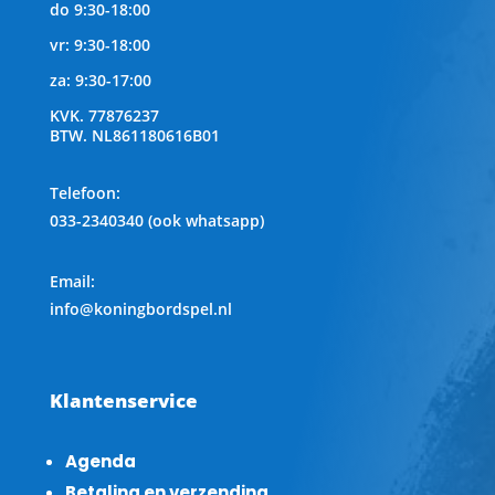
do 9:30-18:00
vr: 9:30-18:00
za: 9:30-17:00
KVK.
77876237
BTW.
NL861180616B01
Telefoon
:
033-2340340 (ook whatsapp)
Email:
info@koningbordspel.nl
Klantenservice
Agenda
Betaling en verzending