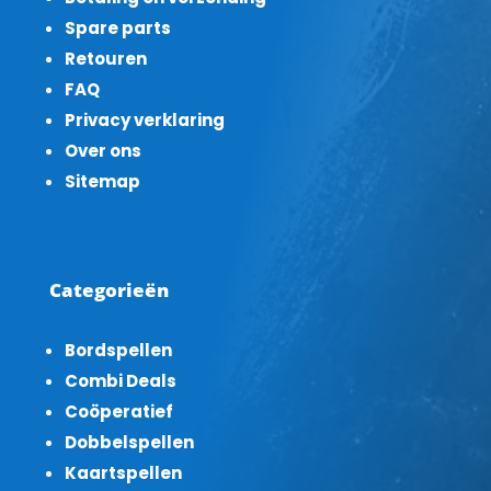
Spare parts
Retouren
FAQ
Privacy verklaring
Over ons
Sitemap
Categorieën
Bordspellen
Combi Deals
Coöperatief
Dobbelspellen
Kaartspellen