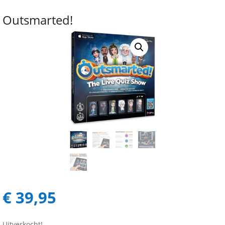
Outsmarted!
€
39,95
Uitverkocht!