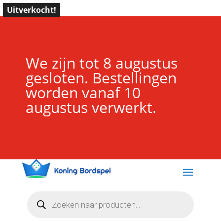
Uitverkocht!
We zijn tot 8 augustus
gesloten. Bestellingen
worden vanaf 10
augustus verwerkt.
Producten
zoeken