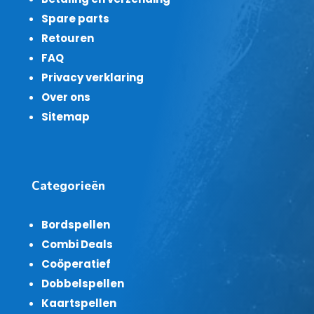
Spare parts
Retouren
FAQ
Privacy verklaring
Over ons
Sitemap
Categorieën
Bordspellen
Combi Deals
Coöperatief
Dobbelspellen
Kaartspellen