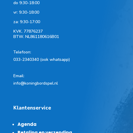
do 9:30-18:00
vr: 9:30-18:00
za: 9:30-17:00
KVK.
77876237
BTW.
NL861180616B01
Telefoon
:
033-2340340 (ook whatsapp)
Email:
info@koningbordspel.nl
Klantenservice
Agenda
Betaling en verzending