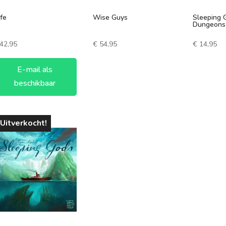
fe
Wise Guys
Sleeping 
Dungeons
42,95
€
54,95
€
14,95
E-mail als
beschikbaar
Uitverkocht!