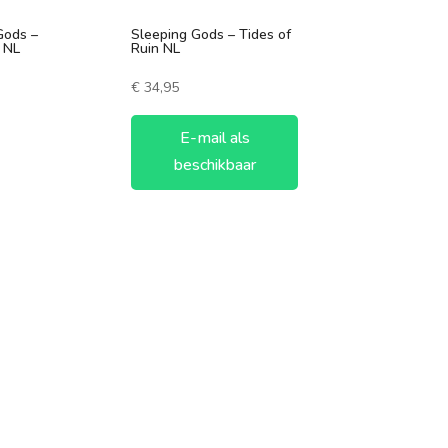
Gods –
Sleeping Gods – Tides of
 NL
Ruin NL
€
34,95
E-mail als
beschikbaar