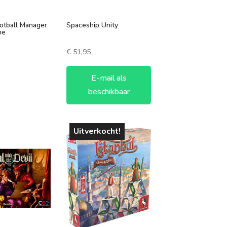
otball Manager
Spaceship Unity
me
€
51,95
E-mail als
beschikbaar
Uitverkocht!