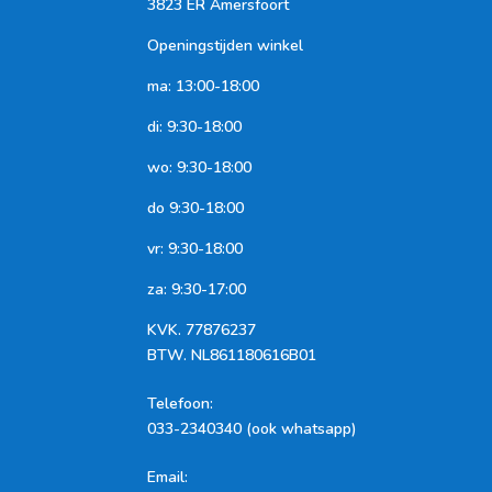
3823 ER Amersfoort
Openingstijden winkel
ma: 13:00-18:00
di: 9:30-18:00
wo: 9:30-18:00
do 9:30-18:00
vr: 9:30-18:00
za: 9:30-17:00
KVK.
77876237
BTW.
NL861180616B01
Telefoon
:
033-2340340 (ook whatsapp)
Email: