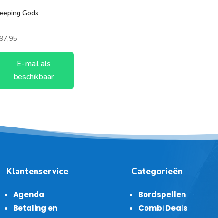
leeping Gods
97,95
E-mail als
beschikbaar
Klantenservice
Categorieën
Agenda
Bordspellen
Betaling en
Combi Deals