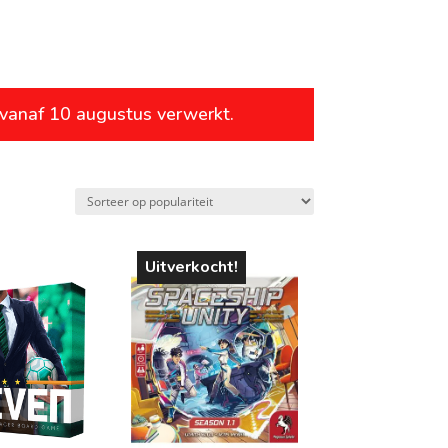
leeftijd
 vanaf 10 augustus verwerkt.
vanaf 1 jaar
vanaf 4 jaar
vanaf 6 jaar
vanaf 8 jaar
Uitverkocht!
vanaf 10 jaar
vanaf 12 jaar
vanaf 14 jaar
vanaf 16 jaar
vanaf 18 jaar