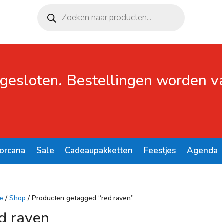
Producten
zoeken
 gesloten. Bestellingen worden 
Lorcana
Sale
Cadeaupakketten
Feestjes
Agenda
e
/
Shop
/ Producten getagged “red raven”
d raven