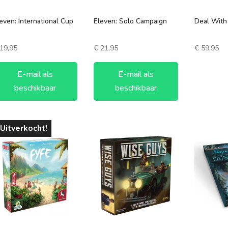
even: International Cup
Eleven: Solo Campaign
Deal With
19,95
€
21,95
€
59,95
E-mail als
E-mail als
beschikbaar
beschikbaar
Uitverkocht!