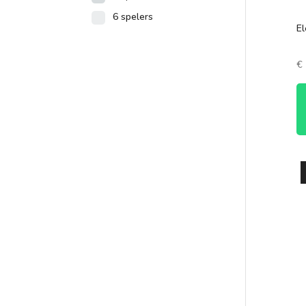
6 spelers
El
€