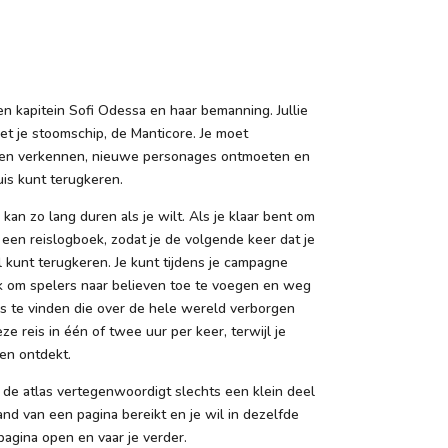
en kapitein Sofi Odessa en haar bemanning. Jullie
t je stoomschip, de Manticore. Je moet
den verkennen, nieuwe personages ontmoeten en
is kunt terugkeren.
an zo lang duren als je wilt. Als je klaar bent om
 een reislogboek, zodat je de volgende keer dat je
l kunt terugkeren. Je kunt tijdens je campagne
jk om spelers naar believen toe te voegen en weg
ms te vinden die over de hele wereld verborgen
eze reis in één of twee uur per keer, terwijl je
en ontdekt.
n de atlas vertegenwoordigt slechts een klein deel
and van een pagina bereikt en je wil in dezelfde
pagina open en vaar je verder.