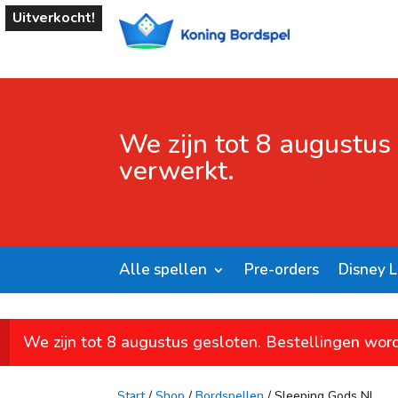
Uitverkocht!
We zijn tot 8 augustus
verwerkt.
Alle spellen
Pre-orders
Disney 
We zijn tot 8 augustus gesloten. Bestellingen wor
Start
/
Shop
/
Bordspellen
/ Sleeping Gods NL