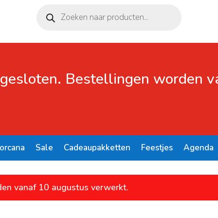
Producten
zoeken
 gesloten. Bestellingen worden 
Lorcana
Sale
Cadeaupakketten
Feestjes
Agenda
den vanaf 10 augustus verwerkt.