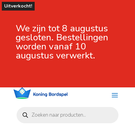
Uitverkocht!
We zijn tot 8 augustus
gesloten. Bestellingen
worden vanaf 10
augustus verwerkt.
Producten
zoeken