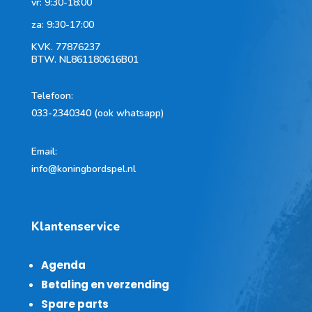
vr: 9:30-18:00
za: 9:30-17:00
KVK.
77876237
BTW.
NL861180616B01
Telefoon
:
033-2340340 (ook whatsapp)
Email:
info@koningbordspel.nl
Klantenservice
Agenda
Betaling en verzending
Spare parts