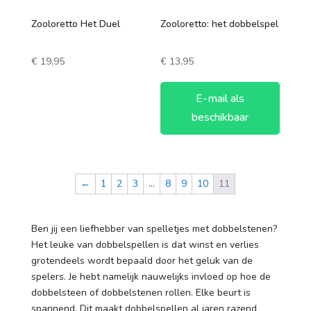
Zooloretto Het Duel
Zooloretto: het dobbelspel
€
19,95
€
13,95
E-mail als
beschikbaar
←
1
2
3
…
8
9
10
11
Ben jij een liefhebber van spelletjes met dobbelstenen?
Het leuke van dobbelspellen is dat winst en verlies
grotendeels wordt bepaald door het geluk van de
spelers. Je hebt namelijk nauwelijks invloed op hoe de
dobbelsteen of dobbelstenen rollen. Elke beurt is
spannend. Dit maakt dobbelspellen al jaren razend