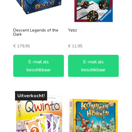
Descent Legends of the
Yatzi
Dark
€
179,95
€
11,95
E-mail als
E-mail als
beschikbaar
beschikbaar
Uitverkocht!