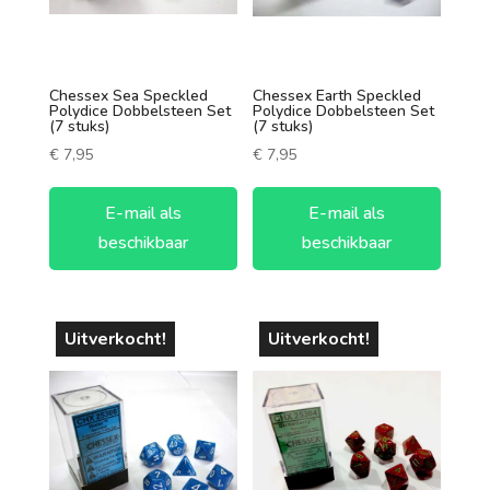
vanaf 6 jaar
vanaf 8 jaar
Chessex Sea Speckled
Chessex Earth Speckled
Polydice Dobbelsteen Set
Polydice Dobbelsteen Set
vanaf 10 jaar
(7 stuks)
(7 stuks)
€
7,95
€
7,95
vanaf 12 jaar
Speelduur
vanaf 14 jaar
E-mail als
E-mail als
0-30 minuten
vanaf 16 jaar
beschikbaar
beschikbaar
30-60 minuten
vanaf 18 jaar
60-90 minuten
Uitverkocht!
Uitverkocht!
90-120 minuten
120+ minuten
Aantal spelers