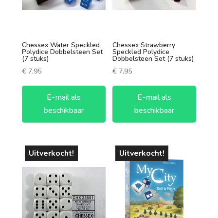
1 speler
2 spelers
Chessex Water Speckled
Chessex Strawberry
7 +
Polydice Dobbelsteen Set
Speckled Polydice
(7 stuks)
Dobbelsteen Set (7 stuks)
3 spelers
€
7,95
€
7,95
4 spelers
E-mail als
E-mail als
5 spelers
beschikbaar
beschikbaar
6 spelers
Uitverkocht!
Uitverkocht!