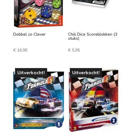
Dobbel zo Clever
Chili Dice Scoreblokken (3
stuks)
€
16,95
€
5,95
Uitverkocht!
Uitverkocht!