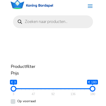
Producten
zoeken
Productfilter
Prijs
€ 3
€ 180
3
47
92
136
180
Op voorraad