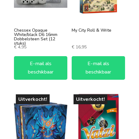
Chessex Opaque
My City Roll & Write
White/black D6 16mm
Dobbelsteen Set (12
stuks)
€
4,95
€
16,95
E-mail als
E-mail als
beschikbaar
beschikbaar
Uitverkocht!
Uitverkocht!