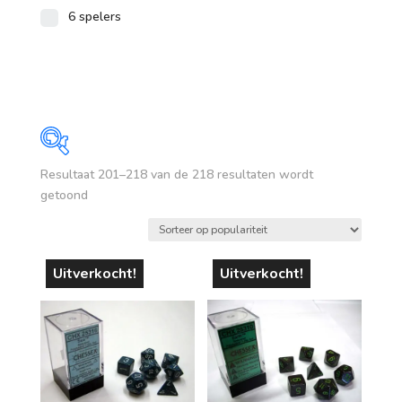
6 spelers
Resultaat 201–218 van de 218 resultaten wordt
Prijs
Gesorteerd
getoond
op
€ 3
€ 180
populariteit
3
47
92
136
180
Uitverkocht!
Uitverkocht!
Op voorraad
leeftijd
vanaf 1 jaar
vanaf 4 jaar