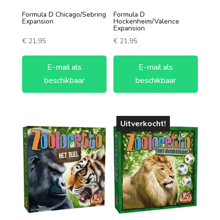
Formula D Chicago/Sebring
Formula D
Expansion
Hockenheim/Valence
Expansion
€
21,95
€
21,95
E-mail als
E-mail als
beschikbaar
beschikbaar
Uitverkocht!