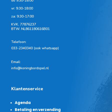
do 9:30-18:00
vr: 9:30-18:00
za: 9:30-17:00
KVK.
77876237
BTW.
NL861180616B01
Telefoon
:
033-2340340 (ook whatsapp)
Email:
info@koningbordspel.nl
Klantenservice
Agenda
Betaling en verzending