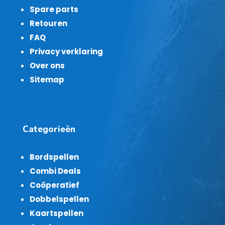
Spare parts
Retouren
FAQ
Privacy verklaring
Over ons
Sitemap
Categorieën
Bordspellen
Combi Deals
Coöperatief
Dobbelspellen
Kaartspellen