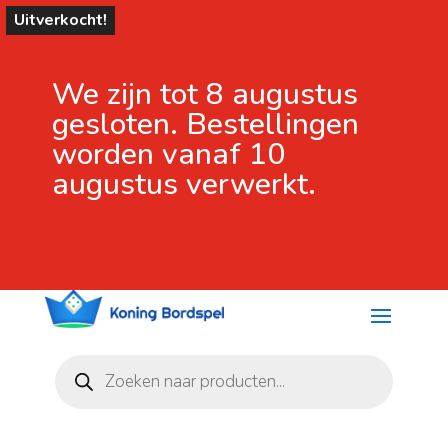
Uitverkocht!
We zijn tot 8 augustus
gesloten. Bestellingen
worden vanaf 10
augustus verwerkt.
Producten
zoeken