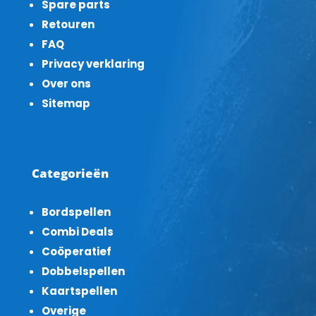
Spare parts
Retouren
FAQ
Privacy verklaring
Over ons
Sitemap
Categorieën
Bordspellen
Combi Deals
Coöperatief
Dobbelspellen
Kaartspellen
Overige