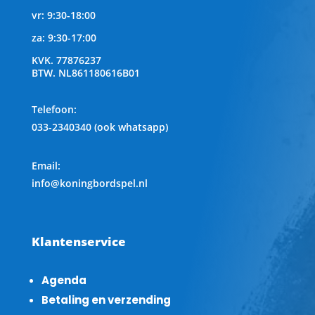
vr: 9:30-18:00
za: 9:30-17:00
KVK.
77876237
BTW.
NL861180616B01
Telefoon
:
033-2340340 (ook whatsapp)
Email:
info@koningbordspel.nl
Klantenservice
Agenda
Betaling en verzending