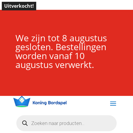
Uitverkocht!
We zijn tot 8 augustus
gesloten. Bestellingen
worden vanaf 10
augustus verwerkt.
Producten
zoeken