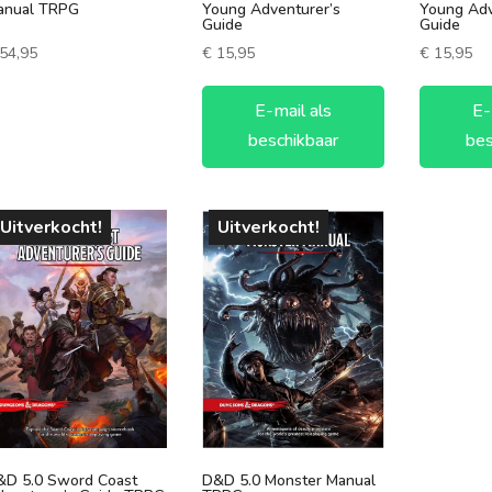
90-120 minuten
3 spelers
anual TRPG
Young Adventurer’s
Young Adv
Guide
Guide
120+ minuten
4 spelers
54,95
€
15,95
€
15,95
5 spelers
E-mail als
E-
6 spelers
beschikbaar
bes
Uitverkocht!
Uitverkocht!
&D 5.0 Sword Coast
D&D 5.0 Monster Manual