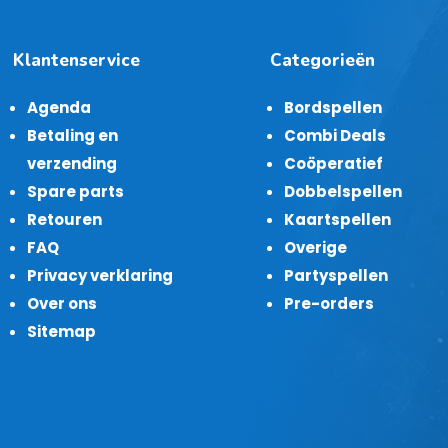
Klantenservice
Categorieën
Agenda
Bordspellen
Betaling en
Combi Deals
verzending
Coöperatief
Spare parts
Dobbelspellen
Retouren
Kaartspellen
FAQ
Overige
Privacy verklaring
Partyspellen
Over ons
Pre-orders
Sitemap