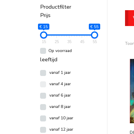
Productfilter
P
Prijs
€
€ 15
€ 55
15
25
35
45
55
Toon
Op voorraad
leeftijd
vanaf 1 jaar
vanaf 4 jaar
vanaf 6 jaar
vanaf 8 jaar
vanaf 10 jaar
vanaf 12 jaar
D