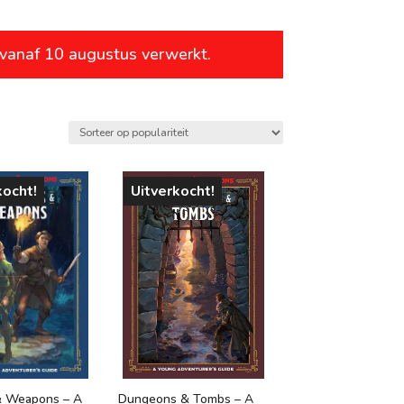
leeftijd
 vanaf 10 augustus verwerkt.
vanaf 1 jaar
vanaf 4 jaar
vanaf 6 jaar
vanaf 8 jaar
kocht!
Uitverkocht!
vanaf 10 jaar
vanaf 12 jaar
vanaf 14 jaar
vanaf 16 jaar
vanaf 18 jaar
& Weapons – A
Dungeons & Tombs – A