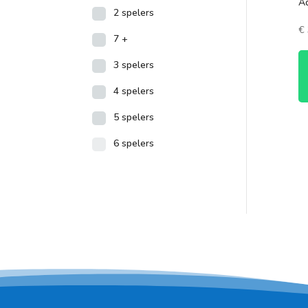
A
2 spelers
€
7 +
3 spelers
4 spelers
5 spelers
6 spelers