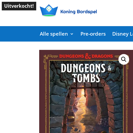
Uitverkocht!
Alle spellen
Pre-orders
Disney 
Start
/
Shop
/
Overige
/ Dungeons & Tombs – A 