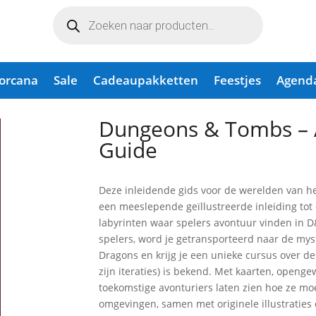
Producten
zoeken
Lorcana
Sale
Cadeaupakketten
Feestjes
Agend
Young Adventurer’s Guide
Dungeons & Tombs – 
Guide
Deze inleidende gids voor de werelden van h
een meeslepende geïllustreerde inleiding tot 
labyrinten waar spelers avontuur vinden in D
spelers, word je getransporteerd naar de my
Dragons en krijg je een unieke cursus over de
zijn iteraties) is bekend. Met kaarten, opengew
toekomstige avonturiers laten zien hoe ze mo
omgevingen, samen met originele illustraties 