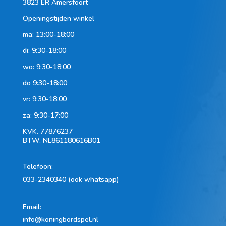
3823 ER Amersfoort
Openingstijden winkel
ma: 13:00-18:00
di: 9:30-18:00
wo: 9:30-18:00
do 9:30-18:00
vr: 9:30-18:00
za: 9:30-17:00
KVK.
77876237
BTW.
NL861180616B01
Telefoon
:
033-2340340 (ook whatsapp)
Email:
info@koningbordspel.nl