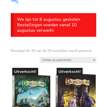
Prijs
We zijn tot 8 augustus gesloten.
€ 11
€ 50
Bestellingen worden vanaf 10
augustus verwerkt.
11
21
31
40
50
Op voorraad
leeftijd
Gesorteer
Resultaat 41–59 van de 59 resultaten wordt getoond
op
vanaf 1 jaar
popularitei
vanaf 4 jaar
Uitverkocht!
Uitverkocht!
vanaf 6 jaar
vanaf 8 jaar
vanaf 10 jaar
vanaf 12 jaar