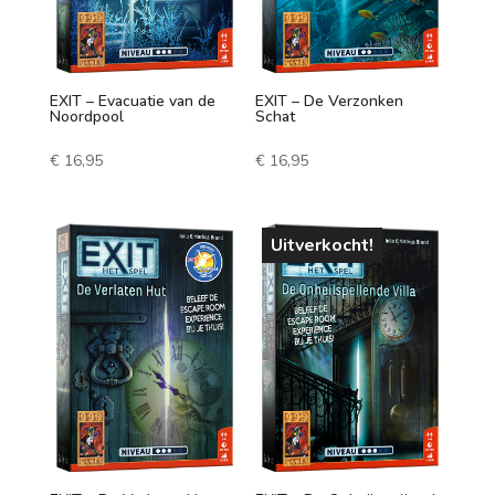
EXIT – Evacuatie van de
EXIT – De Verzonken
Noordpool
Schat
€
16,95
€
16,95
Uitverkocht!