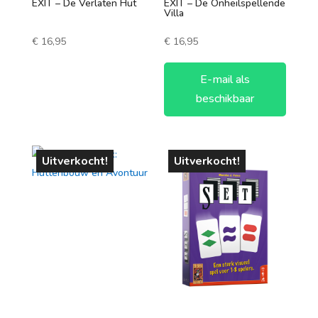
EXIT – De Verlaten Hut
EXIT – De Onheilspellende
Villa
€
16,95
€
16,95
E-mail als
beschikbaar
Uitverkocht!
Uitverkocht!