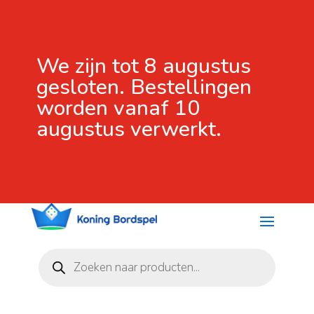
We zijn tot 8 augustus
gesloten. Bestellingen
worden vanaf 10
augustus verwerkt.
Producten
zoeken