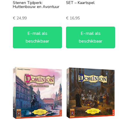
Stenen Tijdperk:
SET – Kaartspel
Huttenbouw en Avontuur
€
24,99
€
16,95
E-mail als
E-mail als
beschikbaar
beschikbaar