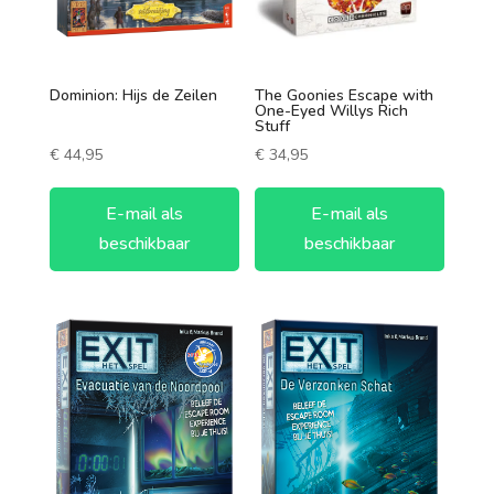
4 spelers
5 spelers
Dominion: Hijs de Zeilen
The Goonies Escape with
6 spelers
One-Eyed Willys Rich
Stuff
€
44,95
€
34,95
E-mail als
E-mail als
beschikbaar
beschikbaar