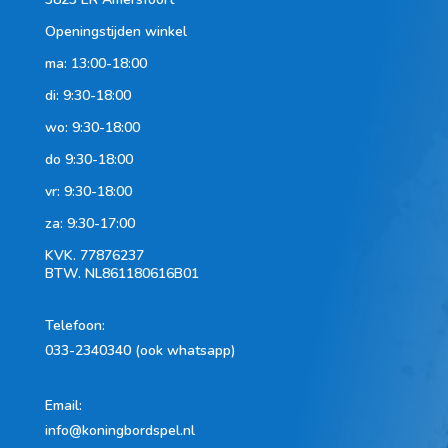
Openingstijden winkel
ma: 13:00-18:00
di: 9:30-18:00
wo: 9:30-18:00
do 9:30-18:00
vr: 9:30-18:00
za: 9:30-17:00
KVK.
77876237
BTW.
NL861180616B01
Telefoon
:
033-2340340 (ook whatsapp)
Email:
info@koningbordspel.nl