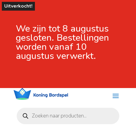
Uitverkocht!
We zijn tot 8 augustus
gesloten. Bestellingen
worden vanaf 10
augustus verwerkt.
Producten
zoeken