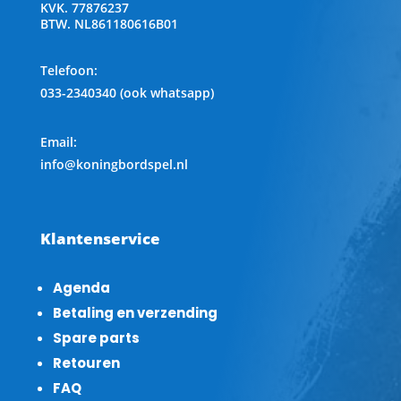
KVK.
77876237
BTW.
NL861180616B01
Telefoon
:
033-2340340 (ook whatsapp)
Email:
info@koningbordspel.nl
Klantenservice
Agenda
Betaling en verzending
Spare parts
Retouren
FAQ