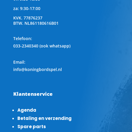
za: 9:30-17:00
KVK.
77876237
BTW.
NL861180616B01
Telefoon
:
033-2340340 (ook whatsapp)
Email:
info@koningbordspel.nl
Klantenservice
Agenda
Betaling en verzending
Spare parts