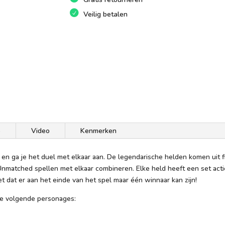
Veilig betalen
e
Video
Kenmerken
d en ga je het duel met elkaar aan. De legendarische helden komen uit 
e Unmatched spellen met elkaar combineren. Elke held heeft een set ac
iet dat er aan het einde van het spel maar één winnaar kan zijn!
e volgende personages: