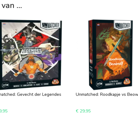
 van …
atched: Gevecht der Legendes
Unmatched: Roodkapje vs Beow
9,95
€
29,95