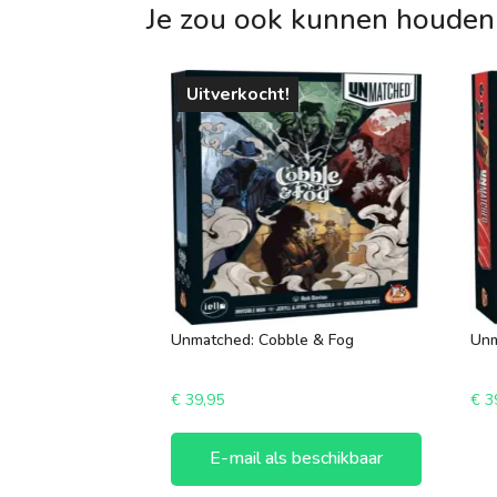
Je zou ook kunnen houden
Uitverkocht!
Unmatched: Cobble & Fog
Unm
€
39,95
€
3
E-mail als beschikbaar