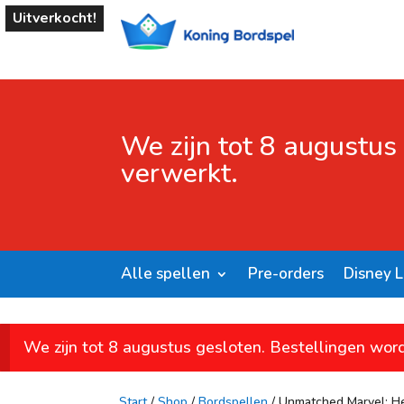
Uitverkocht!
We zijn tot 8 augustus
verwerkt.
Alle spellen
Pre-orders
Disney 
We zijn tot 8 augustus gesloten. Bestellingen wor
Start
/
Shop
/
Bordspellen
/ Unmatched Marvel: He