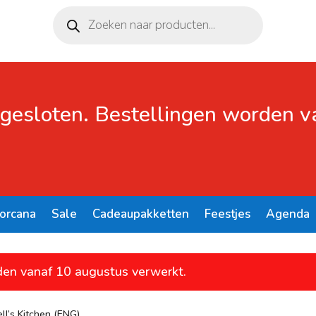
Producten
zoeken
 gesloten. Bestellingen worden 
Lorcana
Sale
Cadeaupakketten
Feestjes
Agenda
den vanaf 10 augustus verwerkt.
ll’s Kitchen (ENG)