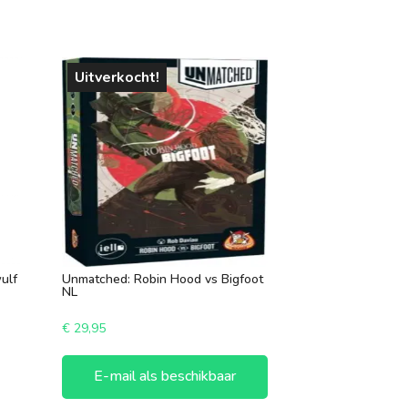
Uitverkocht!
ulf
Unmatched: Robin Hood vs Bigfoot
NL
€
29,95
E-mail als beschikbaar