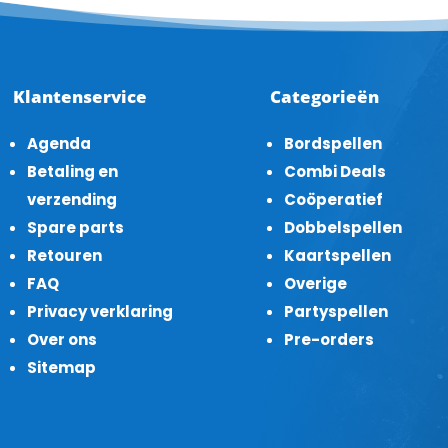
Klantenservice
Categorieën
Agenda
Bordspellen
Betaling en
Combi Deals
verzending
Coöperatief
Spare parts
Dobbelspellen
Retouren
Kaartspellen
FAQ
Overige
Privacy verklaring
Partyspellen
Over ons
Pre-orders
Sitemap