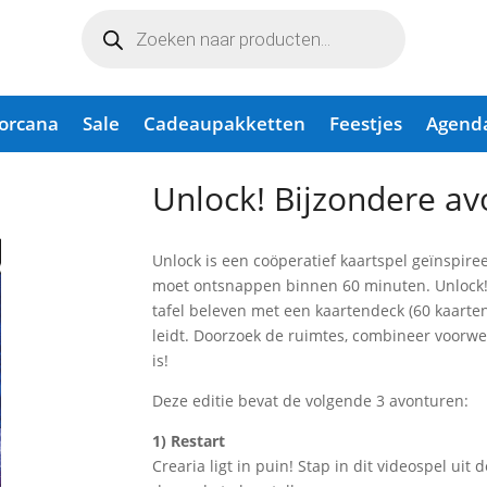
Producten
zoeken
Lorcana
Sale
Cadeaupakketten
Feestjes
Agend
 avonturen
Unlock! Bijzondere a
Unlock is een coöperatief kaartspel geïnspire
moet ontsnappen binnen 60 minuten. Unlock! l
tafel beleven met een kaartendeck (60 kaarten)
leidt. Doorzoek de ruimtes, combineer voorwer
is!
Deze editie bevat de volgende 3 avonturen:
1) Restart
Crearia ligt in puin! Stap in dit videospel ui