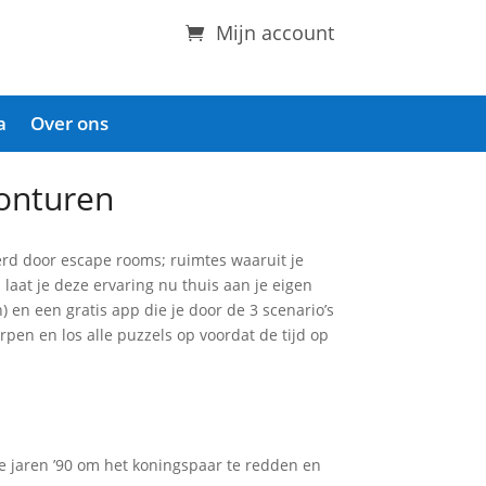
Mijn account
a
Over ons
vonturen
erd door escape rooms; ruimtes waaruit je
aat je deze ervaring nu thuis aan je eigen
 en een gratis app die je door de 3 scenario’s
pen en los alle puzzels op voordat de tijd op
t de jaren ’90 om het koningspaar te redden en