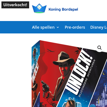
Uitverkocht!
Alle spellen
Pre-orders
Disney 
Start
/
Shop
/
Bordspellen
/ Unlock! Bijzondere