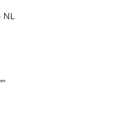
– NL
den