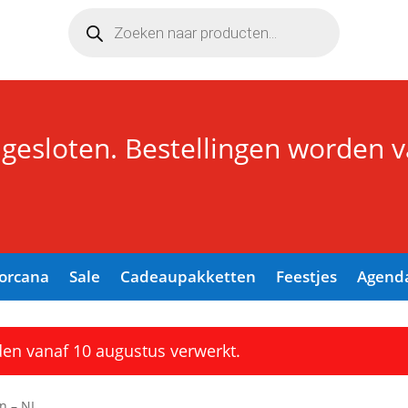
Producten
zoeken
 gesloten. Bestellingen worden 
Lorcana
Sale
Cadeaupakketten
Feestjes
Agend
den vanaf 10 augustus verwerkt.
jn – NL