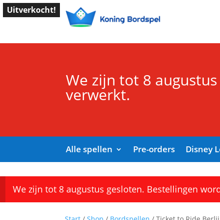
Uitverkocht!
We zijn tot 8 augustus
verwerkt.
Alle spellen
Pre-orders
Disney 
We zijn tot 8 augustus gesloten. Bestellingen wor
Start
/
Shop
/
Bordspellen
/ Ticket to Ride Berli