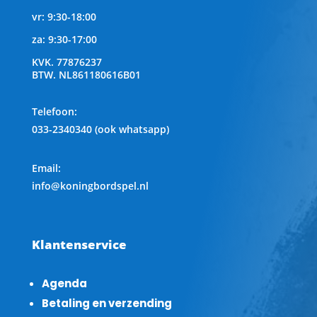
vr: 9:30-18:00
za: 9:30-17:00
KVK.
77876237
BTW.
NL861180616B01
Telefoon
:
033-2340340 (ook whatsapp)
Email:
info@koningbordspel.nl
Klantenservice
Agenda
Betaling en verzending