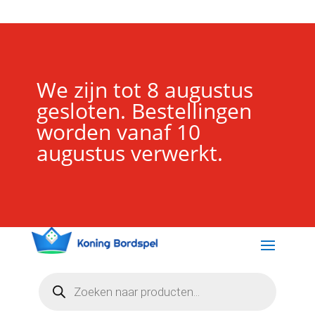
We zijn tot 8 augustus
gesloten. Bestellingen
worden vanaf 10
augustus verwerkt.
Producten
zoeken