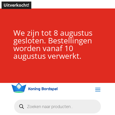
Uitverkocht!
We zijn tot 8 augustus
gesloten. Bestellingen
worden vanaf 10
augustus verwerkt.
Producten
zoeken