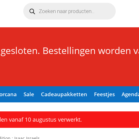
Producten
zoeken
 gesloten. Bestellingen worden 
Lorcana
Sale
Cadeaupakketten
Feestjes
Agend
den vanaf 10 augustus verwerkt.
ition : Isaac Israels