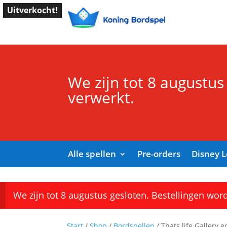
Uitverkocht!
We zijn tot 8 augustus
verwerkt.
Alle spellen
Pre-orders
Disney 
We zijn tot 8 augustus gesloten. Bestellingen wor
Start
/
Shop
/
Bordspellen
/ Thats life Gallery ed