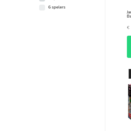
6 spelers
Ja
Ba
€