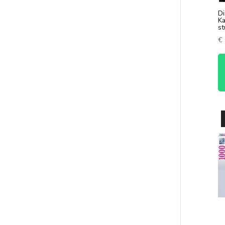
Di
Ka
st
€