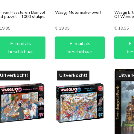
n van Haasteren Bomvol
Wasgij Motormake-over!
Wasgij Eft
d puzzel – 1000 stukjes
Of Wonder
19,95
€
19,95
€
19,95
E-mail als
E-mail als
E-
beschikbaar
beschikbaar
bes
Uitverkocht!
Uitverkocht!
Uitver