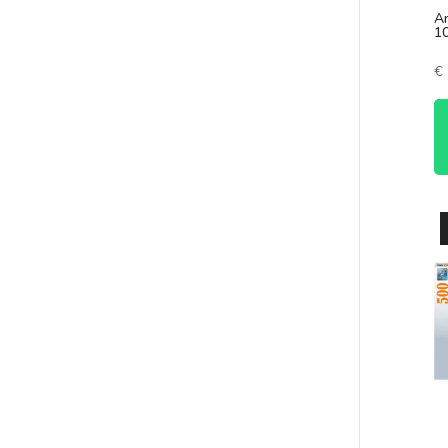
Ar
10
€