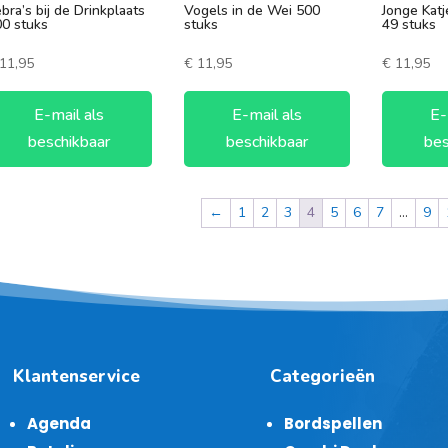
bra’s bij de Drinkplaats
Vogels in de Wei 500
Jonge Katj
0 stuks
stuks
49 stuks
11,95
€
11,95
€
11,95
E-mail als
E-mail als
E-
beschikbaar
beschikbaar
bes
←
1
2
3
4
5
6
7
…
9
Klantenservice
Categorieën
Agenda
Bordspellen