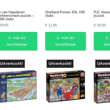
60-90 minuten
7 +
n van Haasteren
Shetland Ponies XXL 100
FLE: Vene
90-120 minuten
3 spelers
rkeerschaos puzzel –
stuks
puzzel
00 stuks
120+ minuten
4 spelers
39,95
€
11,95
€
16,95
5 spelers
E-mail als
E-mail als
E-
6 spelers
beschikbaar
beschikbaar
bes
Uitverkocht!
Uitverkocht!
Uitver