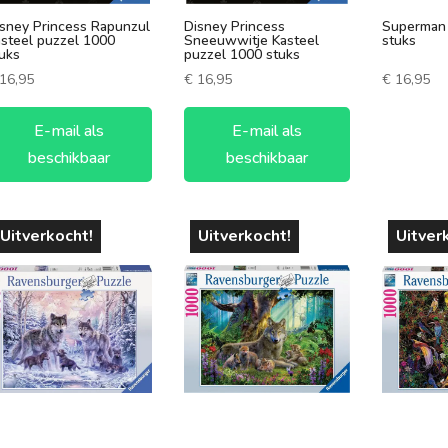
sney Princess Rapunzul
Disney Princess
Superman 
steel puzzel 1000
Sneeuwwitje Kasteel
stuks
uks
puzzel 1000 stuks
16,95
€
16,95
€
16,95
E-mail als
E-mail als
beschikbaar
beschikbaar
Uitverkocht!
Uitverkocht!
Uitver