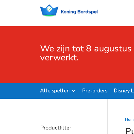
We zijn tot 8 augustus
verwerkt.
Alle spellen
Pre-orders
Disney 
Hom
Productfilter
P