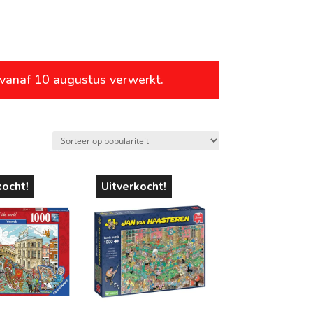
leeftijd
 vanaf 10 augustus verwerkt.
vanaf 1 jaar
vanaf 4 jaar
vanaf 6 jaar
vanaf 8 jaar
kocht!
Uitverkocht!
vanaf 10 jaar
vanaf 12 jaar
vanaf 14 jaar
vanaf 16 jaar
vanaf 18 jaar