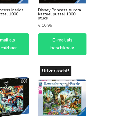
incess Merida
Disney Princess Aurora
uzzel 1000
Kasteel puzzel 1000
stuks
€
16,95
mail als
E-mail als
chikbaar
beschikbaar
Uitverkocht!