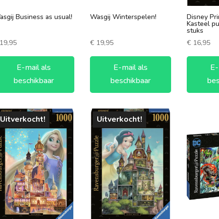
sgij Business as usual!
Wasgij Winterspelen!
Disney Pr
Kasteel p
stuks
19,95
€
19,95
€
16,95
E-mail als
E-mail als
E-
beschikbaar
beschikbaar
bes
Uitverkocht!
Uitverkocht!