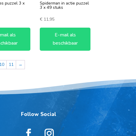
es puzzel 3 x
Spiderman in actie puzzel
3 x 49 stuks
€
11,95
mail als
E-mail als
chikbaar
beschikbaar
10
11
→
Follow Social