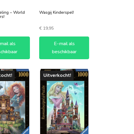
eling – World
Wasgij Kinderspel!
s!
€
19,95
mail als
E-mail als
chikbaar
beschikbaar
kocht!
Uitverkocht!