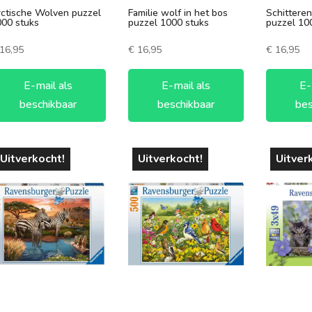
ctische Wolven puzzel
Familie wolf in het bos
Schittere
00 stuks
puzzel 1000 stuks
puzzel 10
16,95
€
16,95
€
16,95
E-mail als
E-mail als
E-
beschikbaar
beschikbaar
bes
Uitverkocht!
Uitverkocht!
Uitver