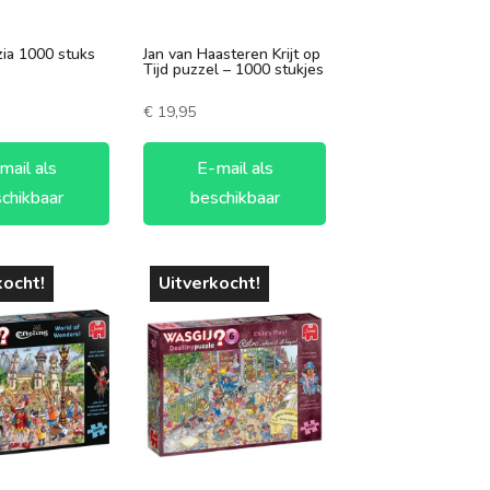
zia 1000 stuks
Jan van Haasteren Krijt op
Tijd puzzel – 1000 stukjes
€
19,95
mail als
E-mail als
chikbaar
beschikbaar
kocht!
Uitverkocht!