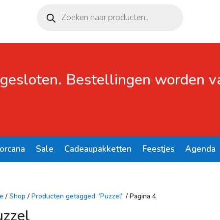
Producten
zoeken
 gesloten. Bestellingen worden 
Lorcana
Sale
Cadeaupakketten
Feestjes
Agenda
e
/
Shop
/
Producten getagged “Puzzel”
/ Pagina 4
uzzel