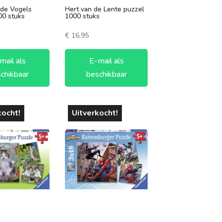
nde Vogels
Hert van de Lente puzzel
00 stuks
1000 stuks
€
16,95
mail als
E-mail als
chikbaar
beschikbaar
kocht!
Uitverkocht!