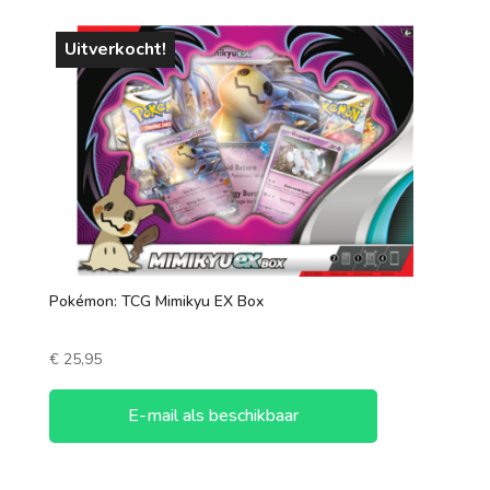
Uitverkocht!
Pokémon: TCG Mimikyu EX Box
€
25,95
E-mail als beschikbaar