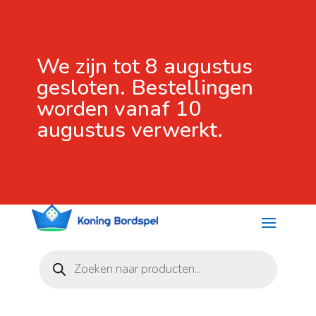
We zijn tot 8 augustus
gesloten. Bestellingen
worden vanaf 10
augustus verwerkt.
Producten
zoeken