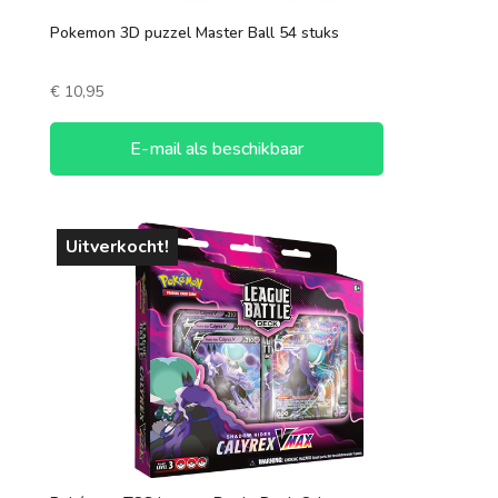
1 speler
Pokemon 3D puzzel Master Ball 54 stuks
2 spelers
€
10,95
7 +
3 spelers
E-mail als beschikbaar
4 spelers
5 spelers
Uitverkocht!
6 spelers