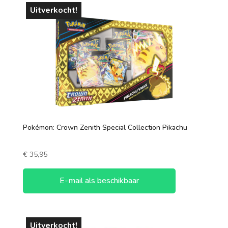
Uitverkocht!
Pokémon: Crown Zenith Special Collection Pikachu
€
35,95
E-mail als beschikbaar
Uitverkocht!