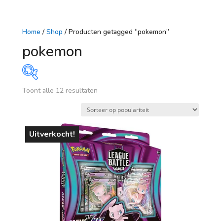
Home
/
Shop
/ Producten getagged “pokemon”
pokemon
Gesorteerd
Toont alle 12 resultaten
Prijs
op
populariteit
€ 5
€ 56
Uitverkocht!
5
18
31
43
56
Op voorraad
leeftijd
vanaf 1 jaar
vanaf 4 jaar