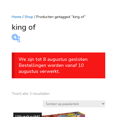
Home
/
Shop
/ Producten getagged “king of”
king of
Prijs
We zijn tot 8 augustus gesloten.
€ 33
€ 55
Bestellingen worden vanaf 10
augustus verwerkt.
33
39
44
50
55
Op voorraad
leeftijd
Gesorteerd
Toont alle 3 resultaten
op
vanaf 1 jaar
populariteit
vanaf 4 jaar
Uitverkocht!