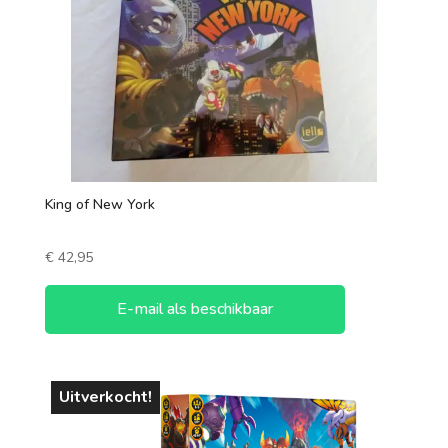
1 speler
2 spelers
7 +
3 spelers
4 spelers
5 spelers
King of New York
6 spelers
€
42,95
E-mail als beschikbaar
Uitverkocht!