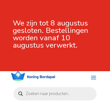
We zijn tot 8 augustus
gesloten. Bestellingen
worden vanaf 10
augustus verwerkt.
Producten
zoeken