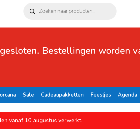
Producten
zoeken
 gesloten. Bestellingen worden 
Lorcana
Sale
Cadeaupakketten
Feestjes
Agenda
den vanaf 10 augustus verwerkt.