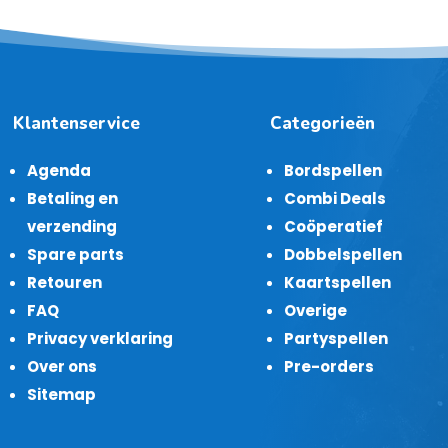
Klantenservice
Categorieën
Agenda
Bordspellen
Betaling en
Combi Deals
verzending
Coöperatief
Spare parts
Dobbelspellen
Retouren
Kaartspellen
FAQ
Overige
Privacy verklaring
Partyspellen
Over ons
Pre-orders
Sitemap