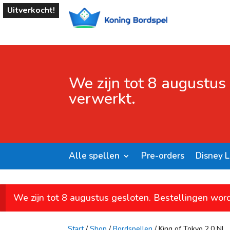
Uitverkocht!
We zijn tot 8 augustus
verwerkt.
Alle spellen
Pre-orders
Disney 
We zijn tot 8 augustus gesloten. Bestellingen wor
Start
/
Shop
/
Bordspellen
/ King of Tokyo 2.0 NL