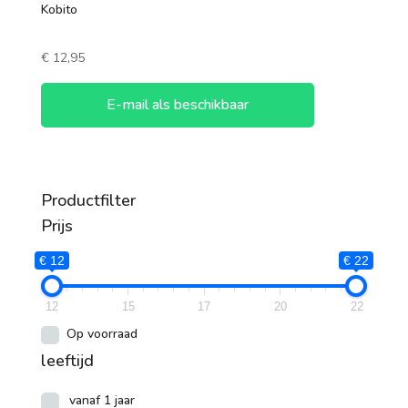
Kobito
€
12,95
E-mail als beschikbaar
Productfilter
Prijs
€ 12
€ 22
12
15
17
20
22
Op voorraad
leeftijd
vanaf 1 jaar