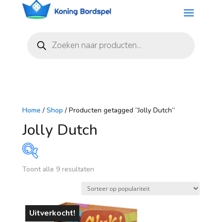
Producten
zoeken
Home
/
Shop
/ Producten getagged “Jolly Dutch”
Jolly Dutch
Gesorteerd
Toont alle 9 resultaten
Prijs
op
populariteit
€ 12
€ 22
Uitverkocht!
12
15
17
20
22