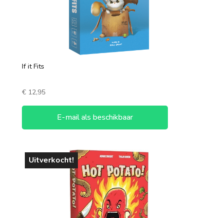
If it Fits
€
12,95
E-mail als beschikbaar
Uitverkocht!