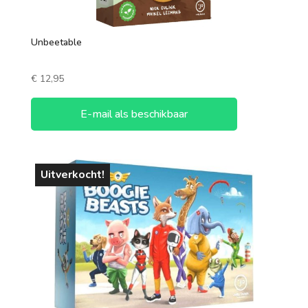
Unbeetable
€
12,95
E-mail als beschikbaar
Uitverkocht!