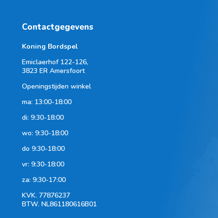
Contactgegevens
Koning Bordspel
Emiclaerhof 122-126,
3823 ER Amersfoort
Openingstijden winkel
ma: 13:00-18:00
di: 9:30-18:00
wo: 9:30-18:00
do 9:30-18:00
vr: 9:30-18:00
za: 9:30-17:00
KVK.
77876237
BTW.
NL861180616B01