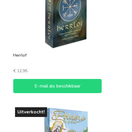
90-120 minuten
120+ minuten
Aantal spelers
1 speler
Herrlof
2 spelers
€
12,95
7 +
3 spelers
E-mail als beschikbaar
4 spelers
5 spelers
Uitverkocht!
6 spelers