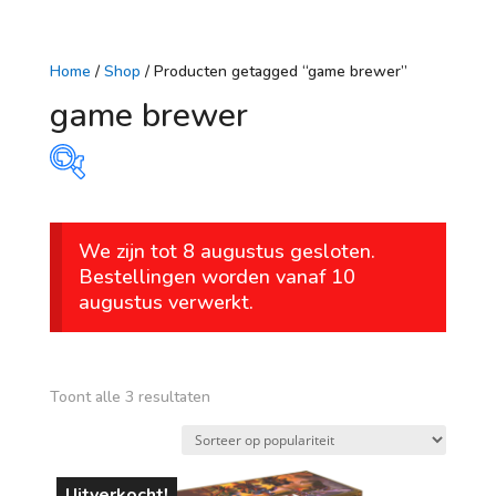
Home
/
Shop
/ Producten getagged “game brewer”
game brewer
Prijs
We zijn tot 8 augustus gesloten.
€ 39
€ 60
Bestellingen worden vanaf 10
augustus verwerkt.
39
44
50
55
60
Op voorraad
leeftijd
Gesorteerd
Toont alle 3 resultaten
op
vanaf 1 jaar
populariteit
vanaf 4 jaar
Uitverkocht!