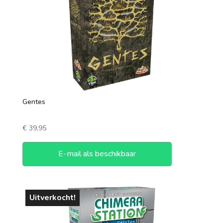
1 speler
2 spelers
7 +
3 spelers
4 spelers
5 spelers
Gentes
6 spelers
€
39,95
E-mail als beschikbaar
Uitverkocht!