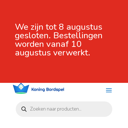
We zijn tot 8 augustus
gesloten. Bestellingen
worden vanaf 10
augustus verwerkt.
Producten
zoeken