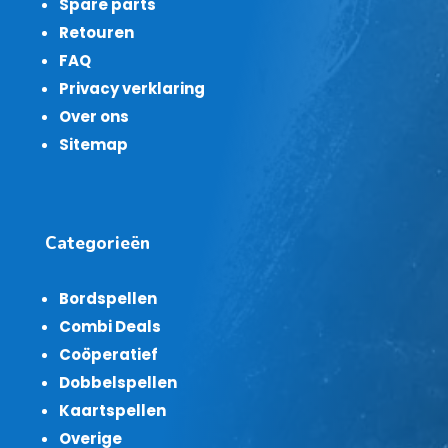
Spare parts
Retouren
FAQ
Privacy verklaring
Over ons
Sitemap
Categorieën
Bordspellen
Combi Deals
Coöperatief
Dobbelspellen
Kaartspellen
Overige