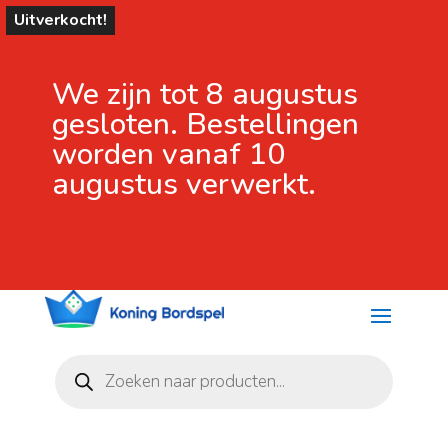
Uitverkocht!
We zijn tot 8 augustus
gesloten. Bestellingen
worden vanaf 10
augustus verwerkt.
Producten
zoeken