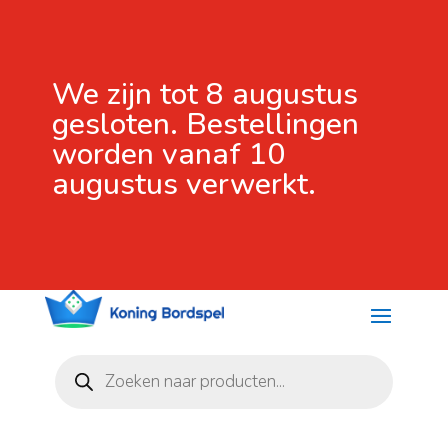
We zijn tot 8 augustus
gesloten. Bestellingen
worden vanaf 10
augustus verwerkt.
Producten
zoeken