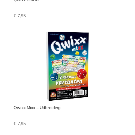
€
7,95
Qwixx Mixx – Uitbreiding
€
7,95