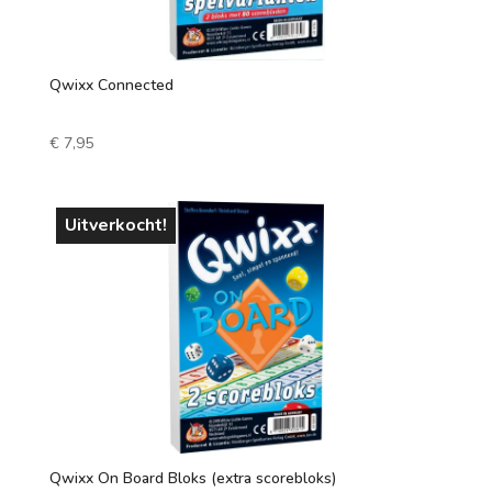
Qwixx Connected
€
7,95
Uitverkocht!
Qwixx On Board Bloks (extra scorebloks)