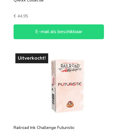
Qwixx Collectie
€
44,95
E-mail als beschikbaar
Uitverkocht!
Railroad Ink Challenge Futuristic