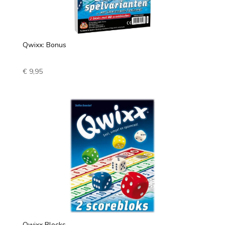
Qwixx: Bonus
€
9,95
Qwixx Blocks