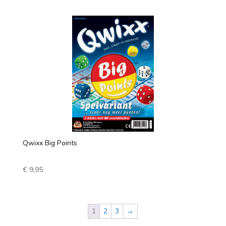
Qwixx Big Points
€
9,95
1
2
3
→