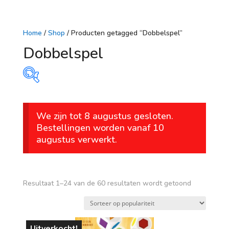
Home
/
Shop
/ Producten getagged “Dobbelspel”
Dobbelspel
Prijs
We zijn tot 8 augustus gesloten.
€ 5
€ 180
Bestellingen worden vanaf 10
augustus verwerkt.
5
49
93
136
180
Op voorraad
leeftijd
Gesorteerd
Resultaat 1–24 van de 60 resultaten wordt getoond
op
vanaf 1 jaar
populariteit
vanaf 4 jaar
Uitverkocht!