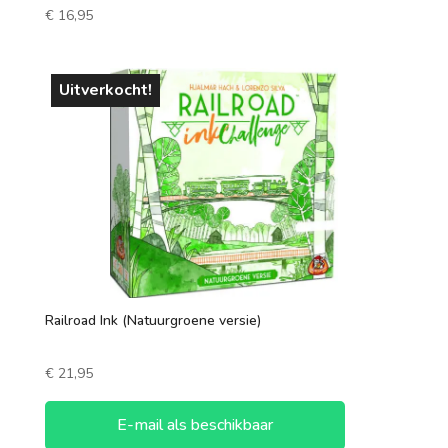
€
16,95
Uitverkocht!
Railroad Ink (Natuurgroene versie)
€
21,95
E-mail als beschikbaar