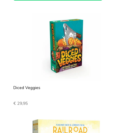
Diced Veggies
€
29,95