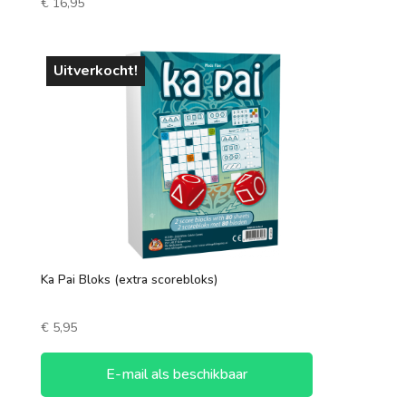
€
16,95
Uitverkocht!
Ka Pai Bloks (extra scorebloks)
€
5,95
E-mail als beschikbaar