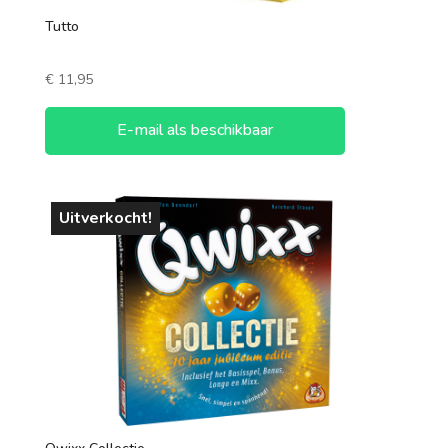
Tutto
€
11,95
E-mail als beschikbaar
Uitverkocht!