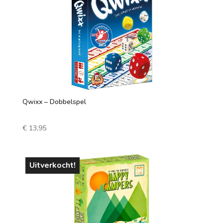
1 speler
2 spelers
7 +
3 spelers
4 spelers
5 spelers
Qwixx – Dobbelspel
6 spelers
€
13,95
Uitverkocht!