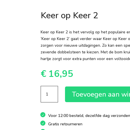
Keer op Keer 2
Keer op Keer 2 is het vervolg op het populaire 
‘Keer op Keer 2’ gaat verder waar Keer op Kee
zorgen voor nieuwe uitdagingen. Zo kan een spel
zevende dobbelsteen te kiezen. Met de bom kruis
hartje zorgt voor extra punten voor een voltooi
€
16,95
Keer
Toevoegen aan w
op
Keer
2
Voor 12:00 besteld, dezelfde dag verzonde
aantal
Gratis retourneren