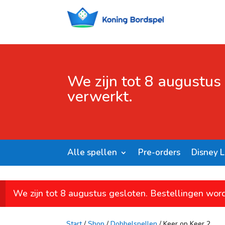
We zijn tot 8 augustus
verwerkt.
Alle spellen
Pre-orders
Disney 
We zijn tot 8 augustus gesloten. Bestellingen wor
Start
/
Shop
/
Dobbelspellen
/ Keer op Keer 2