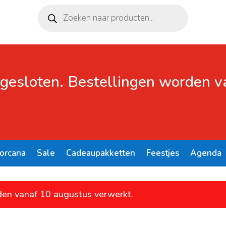
Producten
zoeken
 gesloten. Bestellingen worden 
Lorcana
Sale
Cadeaupakketten
Feestjes
Agenda
den vanaf 10 augustus verwerkt.