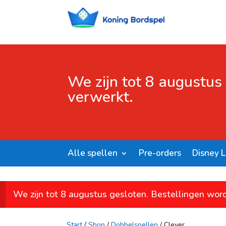
We zijn tot 8 augustus
verwerkt.
Alle spellen
Pre-orders
Disney 
We zijn tot 8 augustus gesloten. Bestellingen wor
Start
/
Shop
/
Dobbelspellen
/ Clever