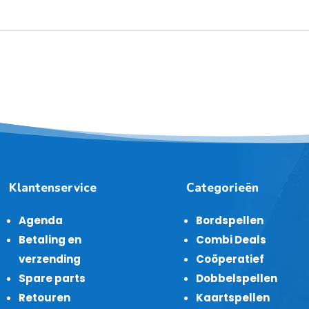
Klantenservice
Categorieën
Agenda
Bordspellen
Betaling en
Combi Deals
verzending
Coöperatief
Spare parts
Dobbelspellen
Retouren
Kaartspellen