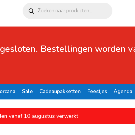
Producten
zoeken
 gesloten. Bestellingen worden 
Lorcana
Sale
Cadeaupakketten
Feestjes
Agenda
den vanaf 10 augustus verwerkt.