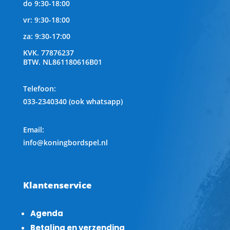
do 9:30-18:00
vr: 9:30-18:00
za: 9:30-17:00
KVK.
77876237
BTW.
NL861180616B01
Telefoon
:
033-2340340 (ook whatsapp)
Email:
info@koningbordspel.nl
Klantenservice
Agenda
Betaling en verzending