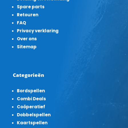
Spare parts
Retouren
FAQ
Privacy verklaring
Over ons
Sitemap
Categorieën
Bordspellen
Combi Deals
Coöperatief
Dobbelspellen
Kaartspellen