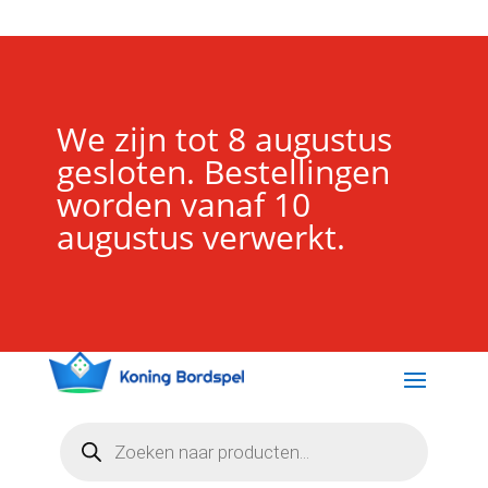
We zijn tot 8 augustus
gesloten. Bestellingen
worden vanaf 10
augustus verwerkt.
Producten
zoeken