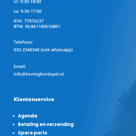
vr: 9:30-18:00
za: 9:30-17:00
KVK.
77876237
BTW.
NL861180616B01
Telefoon
:
033-2340340 (ook whatsapp)
Email:
info@koningbordspel.nl
Klantenservice
Agenda
Betaling en verzending
Spare parts