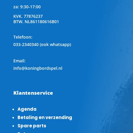
za: 9:30-17:00
KVK.
77876237
BTW.
NL861180616B01
Telefoon
:
033-2340340 (ook whatsapp)
Email:
info@koningbordspel.nl
Klantenservice
Agenda
Betaling en verzending
Spare parts