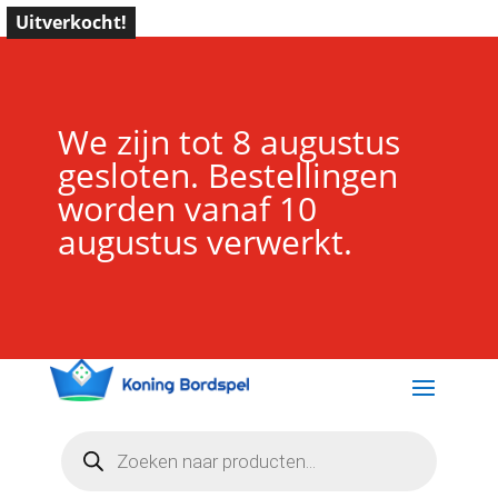
Uitverkocht!
We zijn tot 8 augustus
gesloten. Bestellingen
worden vanaf 10
augustus verwerkt.
Producten
zoeken