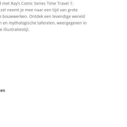
d met Ray’s Comic Series Time Travel 1:
zzel neemt je mee naar een tijd van grote
de bouwwerken. Ontdek een levendige wereld
n en mythologische taferelen, weergegeven in
llustratiestijl.
den