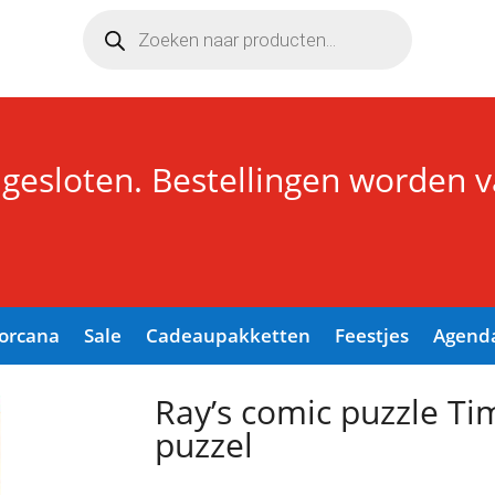
Producten
zoeken
 gesloten. Bestellingen worden 
Lorcana
Sale
Cadeaupakketten
Feestjes
Agend
Travel! 1000 stuks puzzel
Ray’s comic puzzle Ti
puzzel