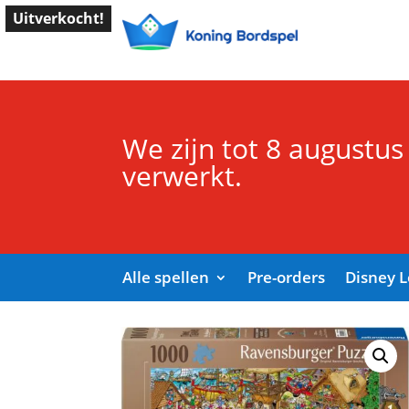
Uitverkocht!
We zijn tot 8 augustus
verwerkt.
Alle spellen
Pre-orders
Disney 
Start
/
Shop
/
Puzzel
/ Ray’s comic puzzle Time 