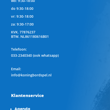
wo: 9:30-18:00
do 9:30-18:00
vr: 9:30-18:00
za: 9:30-17:00
KVK.
77876237
BTW.
NL861180616B01
Telefoon
:
033-2340340 (ook whatsapp)
Email:
info@koningbordspel.nl
Klantenservice
Agenda