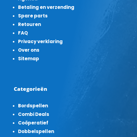
Betaling en verzending
Spare parts
Retouren
FAQ
Privacy verklaring
Over ons
Sitemap
Categorieën
Bordspellen
Combi Deals
Coöperatief
Dobbelspellen