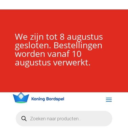
We zijn tot 8 augustus
gesloten. Bestellingen
worden vanaf 10
augustus verwerkt.
Producten
zoeken