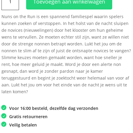
Toevoegen aan winkelwagen
on
the
Nuns on the Run is een spannend familiespel waarin spelers
Run
kunnen zoeken of verstoppen. In het holst van de nacht sluipen
aantal
de novices (nieuwelingen) door het klooster om hun geheime
wens te vervullen. Ze moeten echter stil zijn, want ze willen niet
door de strenge nonnen betrapt worden. Lukt het jou om de
nonnen te slim af te zijn of juist de ontsnapte novices te vangen?
Slimme keuzes moeten gemaakt worden, want hoe sneller je
rent, hoe meer geluid je maakt. Word je door een alerte non
gesnapt, dan word je zonder pardon naar je kamer
teruggestuurd en begint je zoektocht weer helemaal van voor af
aan. Lukt het jou om voor het einde van de nacht je wens uit te
laten komen?
Voor 16:00 besteld, dezelfde dag verzonden
Gratis retourneren
Veilig betalen