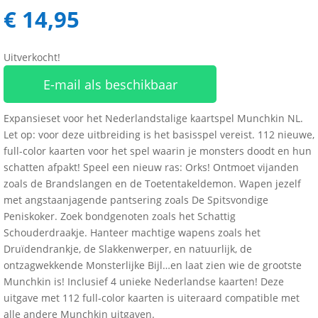
€
14,95
Uitverkocht!
E-mail als beschikbaar
Expansieset voor het Nederlandstalige kaartspel Munchkin NL.
Let op: voor deze uitbreiding is het basisspel vereist. 112 nieuwe,
full-color kaarten voor het spel waarin je monsters doodt en hun
schatten afpakt! Speel een nieuw ras: Orks! Ontmoet vijanden
zoals de Brandslangen en de Toetentakeldemon. Wapen jezelf
met angstaanjagende pantsering zoals De Spitsvondige
Peniskoker. Zoek bondgenoten zoals het Schattig
Schouderdraakje. Hanteer machtige wapens zoals het
Druïdendrankje, de Slakkenwerper, en natuurlijk, de
ontzagwekkende Monsterlijke Bijl…en laat zien wie de grootste
Munchkin is! Inclusief 4 unieke Nederlandse kaarten! Deze
uitgave met 112 full-color kaarten is uiteraard compatible met
alle andere Munchkin uitgaven.