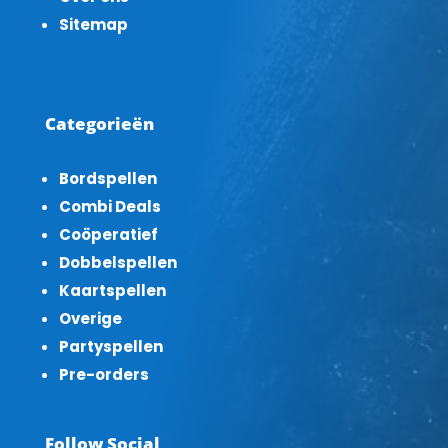
Sitemap
Categorieën
Bordspellen
Combi Deals
Coöperatief
Dobbelspellen
Kaartspellen
Overige
Partyspellen
Pre-orders
Follow Social