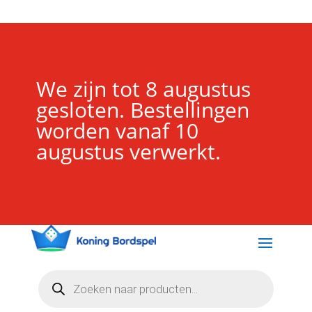
We zijn tot 8 augustus
gesloten. Bestellingen
worden vanaf 10
augustus verwerkt.
Producten
zoeken