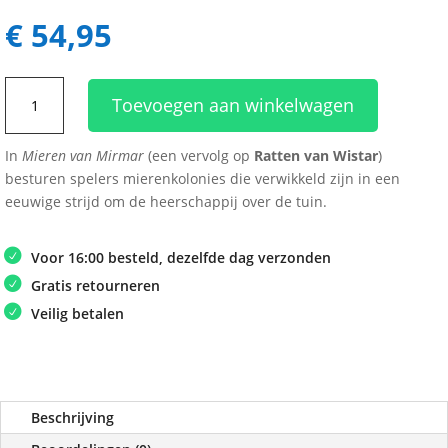
€
54,95
Mieren
Toevoegen aan winkelwagen
van
Mirmar
In
Mieren van Mirmar
(een vervolg op
Ratten van Wistar
)
aantal
besturen spelers mierenkolonies die verwikkeld zijn in een
eeuwige strijd om de heerschappij over de tuin.
Voor 16:00 besteld, dezelfde dag verzonden
Gratis retourneren
Veilig betalen
Beschrijving