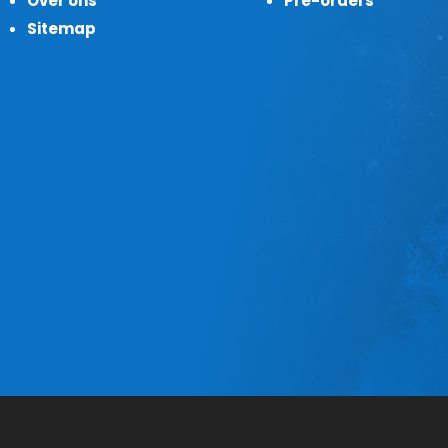
Over ons
Pre-orders
Sitemap