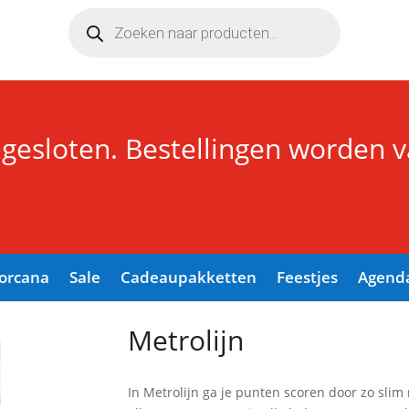
Producten
zoeken
 gesloten. Bestellingen worden 
Lorcana
Sale
Cadeaupakketten
Feestjes
Agend
Metrolijn
In Metrolijn ga je punten scoren door zo slim m