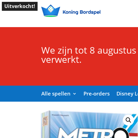
Uitverkocht!
We zijn tot 8 augustus
verwerkt.
Alle spellen
Pre-orders
Disney 
Start
/
Shop
/
Bordspellen
/ Metrolijn