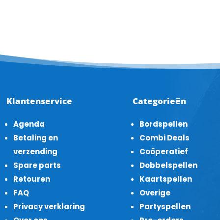
Klantenservice
Categorieën
Agenda
Bordspellen
Betaling en
Combi Deals
verzending
Coöperatief
Spare parts
Dobbelspellen
Retouren
Kaartspellen
FAQ
Overige
Privacy verklaring
Partyspellen