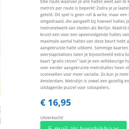
Elke route waarvan je alle haltes weet aan te
metro’s per route is beperkt! Zodra je je laat
geteld. Dit spel is geen roll & write, maar een
omgedraaid, die aangeeft bij hoeveel haltes j
metronetwerk van steden als Berlijn, Madrid of
kruist een voor een opeenvolgende haltes van d
maximale aantal haltes van deze beurt hebt aa
aangekruiste halte uitkomt. Sommige kaarten
overstapstations laten je bijvoorbeeld extra
kaart “gratis reizen” laat je een willekeurige 
over eerder aangekruiste metrohaltes heen st
scorevellen voor meer variatie. Zo kun je metr
Amsterdam. Metrolijn is zowel een gezellig en 
uitdagende puzzel voor solospelers.
€
16,95
Uitverkocht!
E-mail als beschikbaar