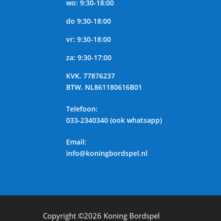
wo: 9:30-18:00
do 9:30-18:00
vr: 9:30-18:00
za: 9:30-17:00
KVK.
77876237
BTW.
NL861180616B01
Telefoon
:
033-2340340 (ook whatsapp)
Email:
info@koningbordspel.nl
Copyright ©2026
Koning Bordspel