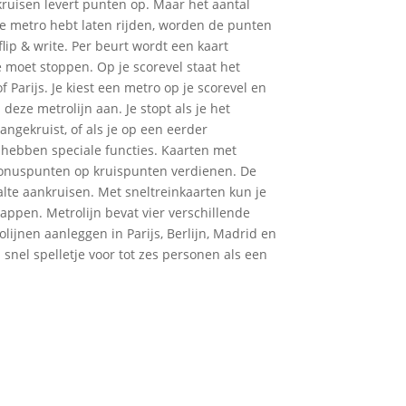
 kruisen levert punten op. Maar het aantal
ste metro hebt laten rijden, worden de punten
 flip & write. Per beurt wordt een kaart
e moet stoppen. Op je scorevel staat het
 Parijs. Je kiest een metro op je scorevel en
eze metrolijn aan. Je stopt als je het
ngekruist, of als je op een eerder
 hebben speciale functies. Kaarten met
 bonuspunten op kruispunten verdienen. De
halte aankruisen. Met sneltreinkaarten kun je
appen. Metrolijn bevat vier verschillende
olijnen aanleggen in Parijs, Berlijn, Madrid en
snel spelletje voor tot zes personen als een