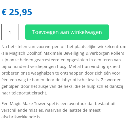
€
25,95
Magic
Toevoegen aan winkelwagen
Maze
Tower
Na het stelen van voorwerpen uit het plaatselijke winkelcentrum
aantal
(zie Magisch Doolhof, Maximale Beveiliging & Verborgen Rollen)
zijn onze helden gearresteerd en opgesloten in een toren van
bijna honderd verdiepingen hoog. Met al hun vindingrijkheid
proberen onze waaghalzen te ontsnappen door zich één voor
één een weg te banen door de labyrintische levels. Ze worden
geholpen door het zusje van de heks, die te hulp schiet dankzij
haar teleportatiekracht.
Een Magic Maze Tower spel is een avontuur dat bestaat uit
verschillende missies, waarvan de laatste de meest
afschrikwekkende is.