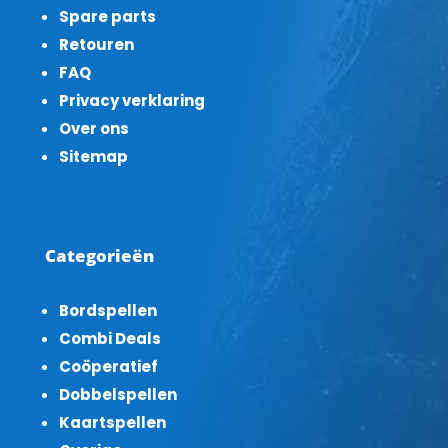
Spare parts
Retouren
FAQ
Privacy verklaring
Over ons
Sitemap
Categorieën
Bordspellen
Combi Deals
Coöperatief
Dobbelspellen
Kaartspellen