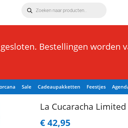
Producten
zoeken
 gesloten. Bestellingen worden 
Lorcana
Sale
Cadeaupakketten
Feestjes
Agend
deren
/ La Cucaracha Limited Ed.
La Cucaracha Limited 
€
42,95