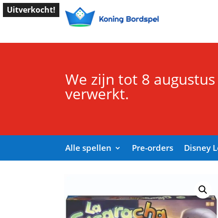
Uitverkocht!
We zijn tot 8 augustus
verwerkt.
Alle spellen
Pre-orders
Disney 
Start
/
Shop
/
Kinderspellen
/
Bordspellen Kin