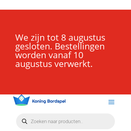
We zijn tot 8 augustus
gesloten. Bestellingen
worden vanaf 10
augustus verwerkt.
Producten
zoeken