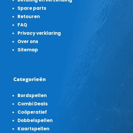
Spare parts
Retouren
FAQ
Privacy verklaring
Over ons
Sitemap
Categorieën
Bordspellen
Combi Deals
Coöperatief
Dobbelspellen
Kaartspellen