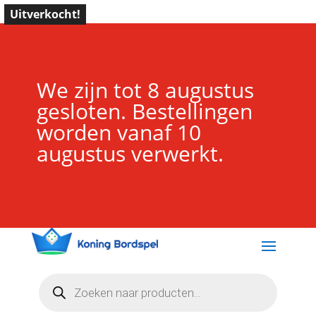
Uitverkocht!
We zijn tot 8 augustus
gesloten. Bestellingen
worden vanaf 10
augustus verwerkt.
Producten
zoeken