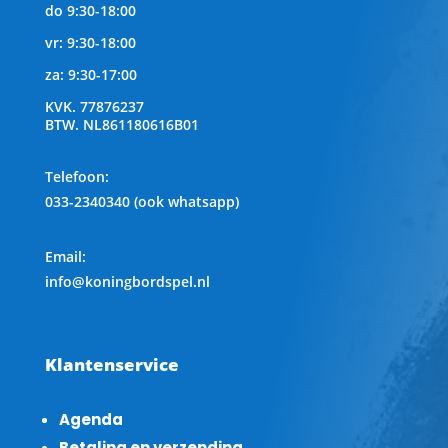
do 9:30-18:00
vr: 9:30-18:00
za: 9:30-17:00
KVK.
77876237
BTW.
NL861180616B01
Telefoon
:
033-2340340 (ook whatsapp)
Email:
info@koningbordspel.nl
Klantenservice
Agenda
Betaling en verzending