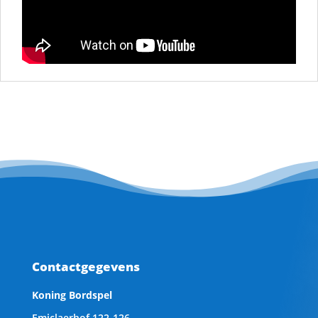
Contactgegevens
Koning Bordspel
Emiclaerhof 122-126,