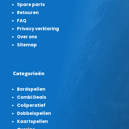
Spare parts
Retouren
FAQ
Privacy verklaring
Over ons
Sitemap
Categorieën
Bordspellen
Combi Deals
Coöperatief
Dobbelspellen
Kaartspellen