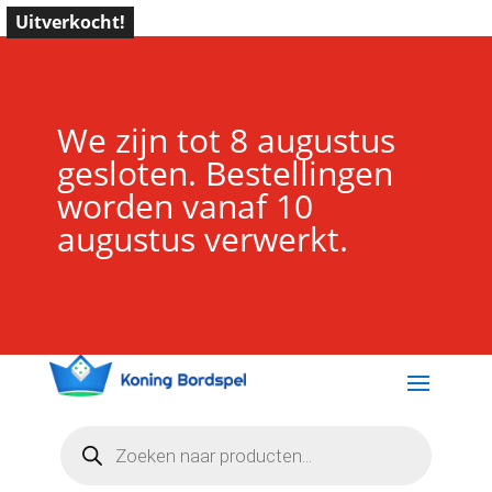
Uitverkocht!
We zijn tot 8 augustus
gesloten. Bestellingen
worden vanaf 10
augustus verwerkt.
Producten
zoeken